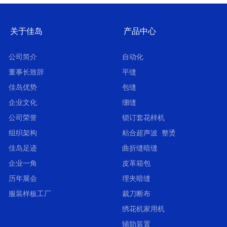
关于佳岛
产品中心
公司简介
自动化
董事长致辞
平缝
佳岛优势
包缝
企业文化
绷缝
公司荣誉
锁订套花样机
组织架构
粘合超声波 整烫
佳岛足迹
曲折缝暗缝
企业一角
皮革箱包
历年展会
埋夹暗缝
服装样板工厂
裁刀断布
绣花机家用机
辅助装置