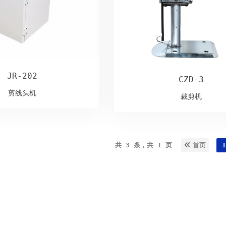
JR-202
CZD-3
剪线头机
裁剪机
共 3 条，共 1 页
首页