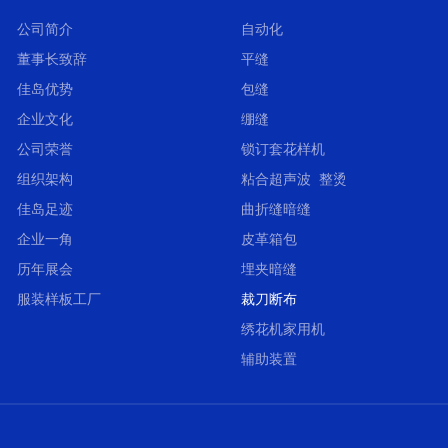
公司简介
自动化
董事长致辞
平缝
佳岛优势
包缝
企业文化
绷缝
公司荣誉
锁订套花样机
组织架构
粘合超声波 整烫
佳岛足迹
曲折缝暗缝
企业一角
皮革箱包
历年展会
埋夹暗缝
服装样板工厂
裁刀断布
绣花机家用机
辅助装置