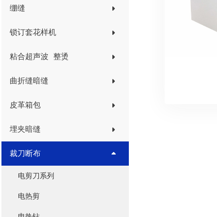
绷缝
锁订套花样机
粘合超声波 整烫
曲折缝暗缝
皮革箱包
埋夹暗缝
裁刀断布
电剪刀系列
电热剪
电热钻