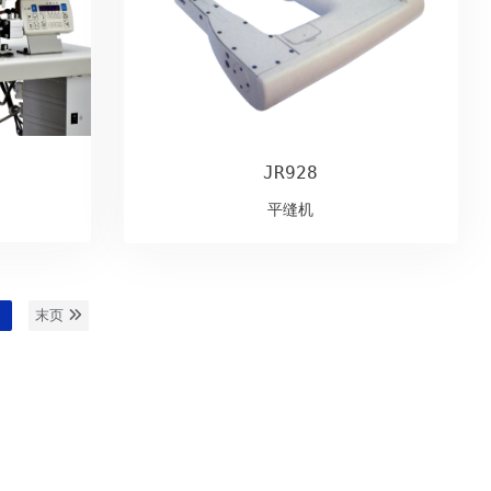
JR928
平缝机
1
末页