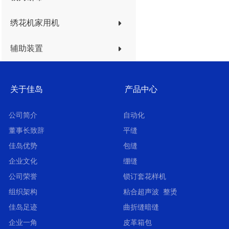
绣花机家用机
辅助装置
关于佳岛
产品中心
公司简介
自动化
董事长致辞
平缝
佳岛优势
包缝
企业文化
绷缝
公司荣誉
锁订套花样机
组织架构
粘合超声波 整烫
佳岛足迹
曲折缝暗缝
企业一角
皮革箱包