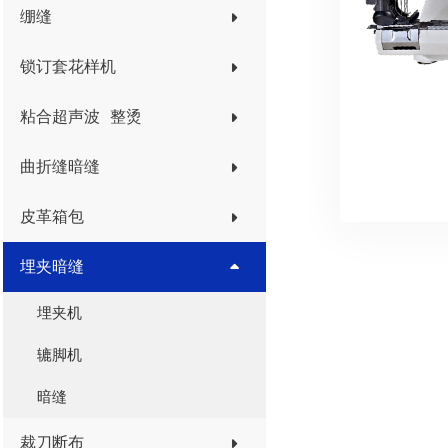
绷缝
锁订套花样机
粘合超声波 整烫
曲折缝暗缝
皮革箱包
埋夹暗缝
埋夹机
辘脚机
暗缝
裁刀断布