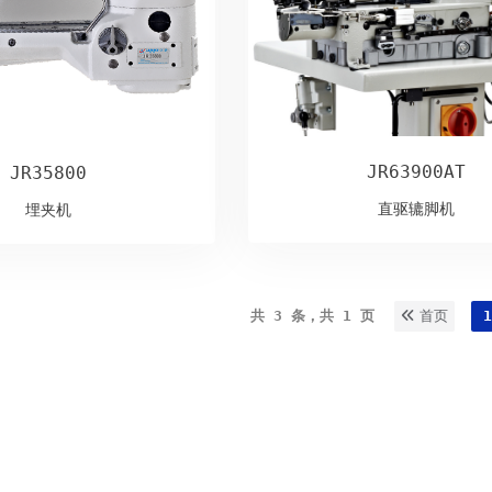
JR63900AT
JR35800
直驱辘脚机
埋夹机
共 3 条，共 1 页
首页