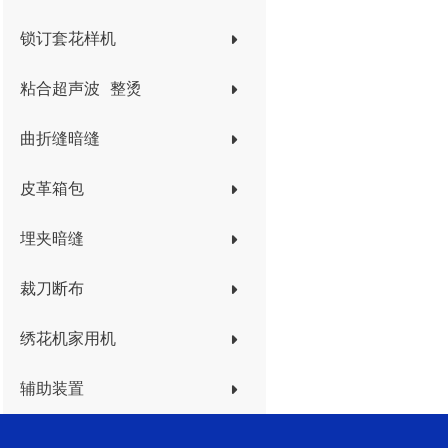
锁订套花样机
粘合超声波 整烫
曲折缝暗缝
皮革箱包
埋夹暗缝
裁刀断布
绣花机家用机
辅助装置