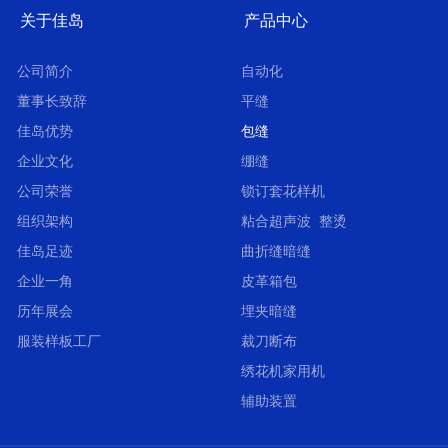
关于佳岛
产品中心
公司简介
自动化
董事长致辞
平缝
佳岛优势
包缝
企业文化
绷缝
公司荣誉
锁订套花样机
组织架构
粘合超声波 整烫
佳岛足迹
曲折缝暗缝
企业一角
皮革箱包
历年展会
埋夹暗缝
服装样板工厂
裁刀断布
绣花机家用机
辅助装置