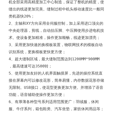
机全部采用高精度加工中心制造，保证了整机的精度，使
缝出的线迹更加完美。缝制过程中机头移动速度比一般同
类机器快20%；
2、主轴和XY方向采用全伺服控制，加上采用进口顶尖的
中央处理器，剪线，自动抬压脚、中压脚使用步进电机技
术。使设备更加精准，操作更加顺畅，线迹更加漂亮；
3、采用更加快速的换模板装置，物联网技术的模板自动
识别系统，更换模板更快更方便；
4、超大缝制区域，最大缝制范围达到1200MM*900MM
，最高缝速可达3500转；
5、使用更加友好的人机界面触摸屏，先进的操控系统直
接在屏幕内可以修改花形，简单易懂，内存数据花形存储
无限制。USB接口，使花型更换更加方便。并增添了语音
功能，语音辅助使操作更加方便；
6、有厚薄各种型号系列适用范围更广：羽绒服，休闲
服、牛仔系列，箱包鞋类、汽车坐垫，家纺休闲用品等；