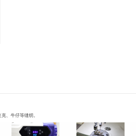
夹克、牛仔等缝纫。