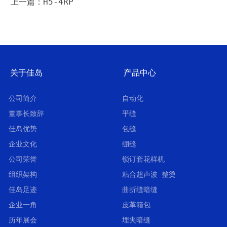
上一篇：H5-4RP
关于佳岛
产品中心
公司简介
自动化
董事长致辞
平缝
佳岛优势
包缝
企业文化
绷缝
公司荣誉
锁订套花样机
组织架构
粘合超声波 整烫
佳岛足迹
曲折缝暗缝
企业一角
皮革箱包
历年展会
埋夹暗缝