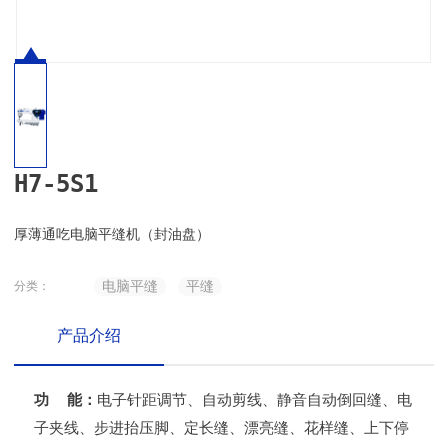
H7-5S1
厚薄通吃电脑平缝机（封油盘）
电脑平缝
平缝
分类：
产品介绍
功 能：
电子针距调节、自动剪线、静音自动倒回缝、电
子夹线、步进抬压脚、定长缝、漂亮缝、花样缝、上下停